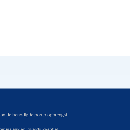
jk van de benodigde pomp opbrengst.
terugslagklep, overdrukventiel,