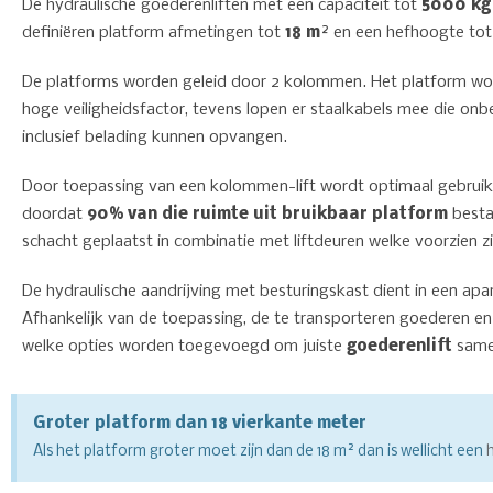
De hydraulische goederenliften met een capaciteit tot
5000 kg 
definiëren platform afmetingen tot
18 m²
en een hefhoogte to
De platforms worden geleid door 2 kolommen. Het platform wo
hoge veiligheidsfactor, tevens lopen er staalkabels mee die onbe
inclusief belading kunnen opvangen.
Door toepassing van een kolommen-lift wordt optimaal gebruik
doordat
90% van die ruimte uit bruikbaar platform
besta
schacht geplaatst in combinatie met liftdeuren welke voorzien z
De hydraulische aandrijving met besturingskast dient in een a
Afhankelijk van de toepassing, de te transporteren goederen en
welke opties worden toegevoegd om juiste
goederenlift
samen
Groter platform dan 18 vierkante meter
Als het platform groter moet zijn dan de 18 m² dan is wellicht een