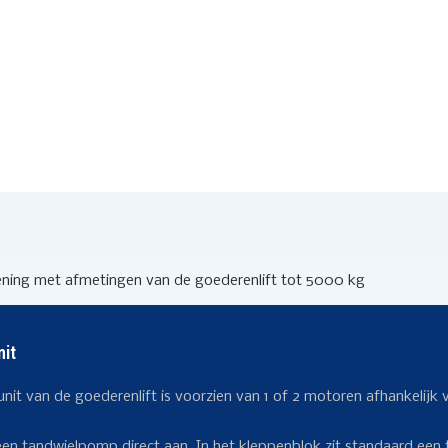
nit
unit van de goederenlift is voorzien van 1 of 2 motoren afhankeli
een tandwielpomp direct aan. In het kleppenblok zit standaard een 