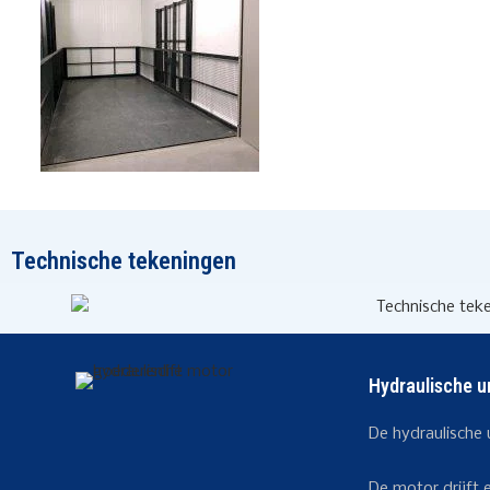
Technische tekeningen
Hydraulische u
De hydraulische 
De motor drijft 