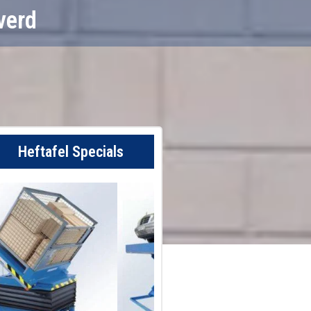
verd
Heftafel Specials