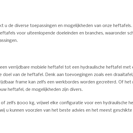
kt u de diverse toepassingen en mogelijkheden van onze heftafels.
 heftafels voor uiteenlopende doeleinden en branches, waaronder sc
assingen.
 een verrijdbare mobiele heftafel tot een hydraulische heftafel met
 doel van de heftafel. Denk aan toevoegingen zoals een draaitafel,
rijdbaar frame kan zelfs een werkbordes worden gecreëerd. Of he
w heftafel, de mogelijkheden zijn divers.
f zelfs 8000 kg, vrijwel elke configuratie voor een hydraulische heft
t wij u kunnen voorzien van het beste advies en het meest geschikte