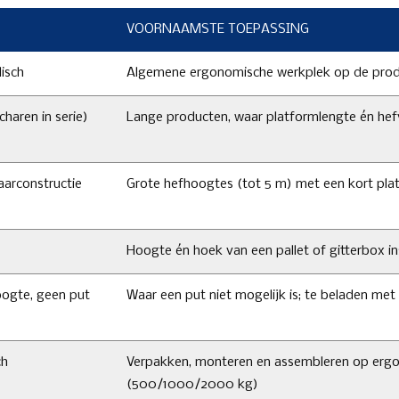
VOORNAAMSTE TOEPASSING
lisch
Algemene ergonomische werkplek op de prod
haren in serie)
Lange producten, waar platformlengte én hef
aarconstructie
Grote hefhoogtes (tot 5 m) met een kort pla
Hoogte én hoek van een pallet of gitterbox in
ogte, geen put
Waar een put niet mogelijk is; te beladen met
ch
Verpakken, monteren en assembleren op erg
(500/1000/2000 kg)