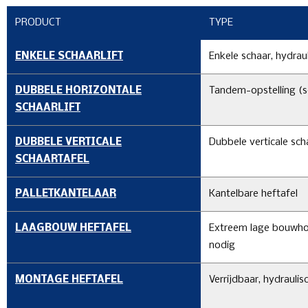
PRODUCT
TYPE
ENKELE SCHAARLIFT
Enkele schaar, hydrau
DUBBELE HORIZONTALE
Tandem-opstelling (sc
SCHAARLIFT
DUBBELE VERTICALE
Dubbele verticale sch
SCHAARTAFEL
PALLETKANTELAAR
Kantelbare heftafel
LAAGBOUW HEFTAFEL
Extreem lage bouwho
nodig
MONTAGE HEFTAFEL
Verrijdbaar, hydraulis