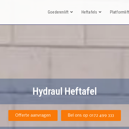
Goederenlift
Heftafels
Platformlif
Hydraulische
|
Heftafel
Offerte aanvragen
Bel ons op 0172 499 333