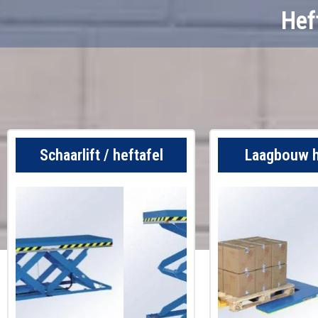
Hef
Schaarlift / heftafel
Laagbouw h