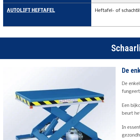
AUTOLIFT HEFTAFEL
Heftafel- of schachtli
Schaarli
De enk
De enkel
fungeert
Een bijk
beurt he
In essen
gezondhe