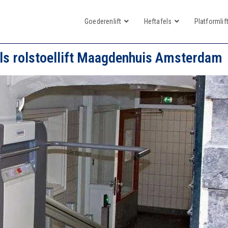
Goederenlift
Heftafels
Platformlif
als rolstoellift Maagdenhuis Amsterdam